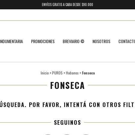
ENVÍOS GRATIS A CABA DESDE $90.000
INDUMENTARIA
PROMOCIONES
BREVIARIO ©
NOSOTROS
CONTACT
Inicio
>
PUROS
>
Habanos
>
Fonseca
FONSECA
ÚSQUEDA. POR FAVOR, INTENTÁ CON OTROS FILT
SEGUINOS